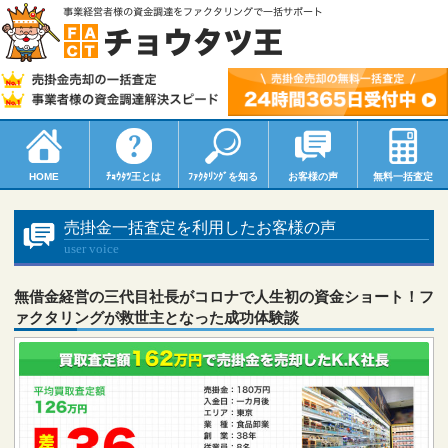
HOME
ﾁｮｳﾀﾂ
王とは
ﾌｧｸﾀﾘﾝｸﾞ
を知る
お客様の声
無料一括査定
売掛金一括査定を利用したお客様の声
user voice
無借金経営の三代目社長がコロナで人生初の資金ショート！フ
ァクタリングが救世主となった成功体験談