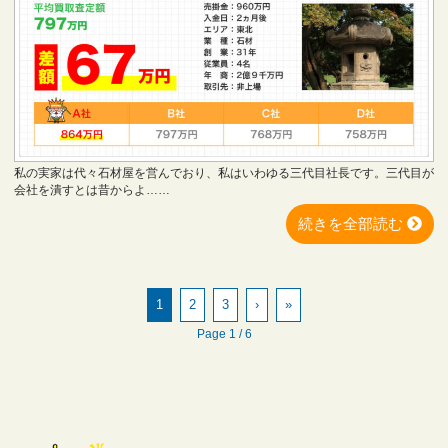
私の実家は代々石材屋を営んでおり、私はいわゆる三代目社長です。三代目が
会社を潰すとは昔からよ……
続きを全部読む
1
2
3
›
»
Page 1 / 6