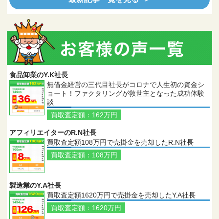
食品卸業のY.K社長
無借金経営の三代目社長がコロナで人生初の資金シ
ョート！ファクタリングが救世主となった成功体験
談
買取査定額：162万円
アフィリエイターのR.N社長
買取査定額108万円で売掛金を売却したR.N社長
買取査定額：108万円
製造業のY.A社長
買取査定額1620万円で売掛金を売却したY.A社長
買取査定額：1620万円