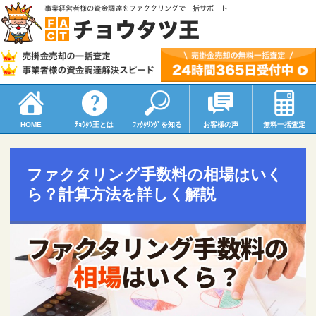
HOME
ﾁｮｳﾀﾂ
王とは
ﾌｧｸﾀﾘﾝｸﾞ
を知る
お客様の声
無料一括査定
ファクタリング手数料の相場はいく
ら？計算方法を詳しく解説