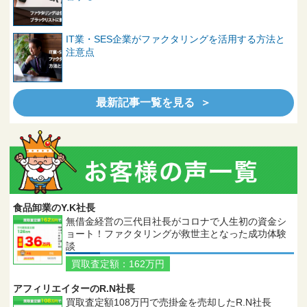
IT業・SES企業がファクタリングを活用する方法と
注意点
最新記事一覧を見る ＞
食品卸業のY.K社長
無借金経営の三代目社長がコロナで人生初の資金シ
ョート！ファクタリングが救世主となった成功体験
談
買取査定額：162万円
アフィリエイターのR.N社長
買取査定額108万円で売掛金を売却したR.N社長