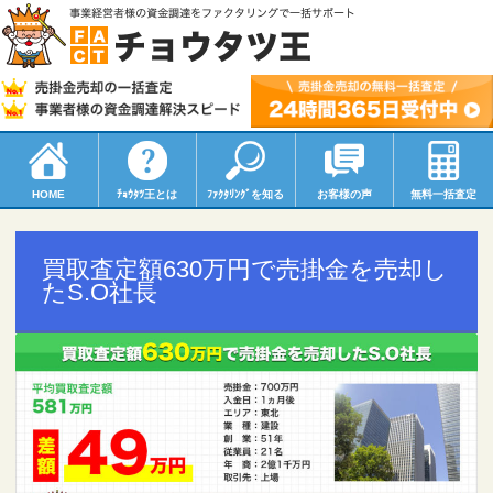
HOME
ﾁｮｳﾀﾂ
王とは
ﾌｧｸﾀﾘﾝｸﾞ
を知る
お客様の声
無料一括査定
買取査定額630万円で売掛金を売却し
たS.O社長