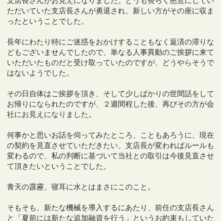
支店長さんがお見えになりました。どうも長らく懇意にしてい
ただいていた支店長さんが勇退され、新しい方がその座に収ま
ったということでした。
長年にわたり特にご迷惑をおかけすることもなく返済の滞りな
どもございませんでしたので、単なる人事異動のご挨拶に来て
いただいたものだと受け取っていたのですが、どうやらそうで
はないようでした。
その日自体はご挨拶を頂き、そして少しばかりの世間話をして
お帰りになられたのですが、２週間程した後、再びその方が会
社にお見えになりました。
何事かと思いお話を伺ってみたところ、こともあろうに、現在
の契約を見直させていただきたい、支店長が変わればルールも
変わるので、私の判断に基づいて当社との取引は今後見直させ
て頂きたいということでした。
青天の霹靂、寝耳に水とはまさにこのこと。
そもそも、新たな機械を導入するにあたり、前任の支店長さん
と「夏前には新たな追加融資を行う」というお約束もしていた