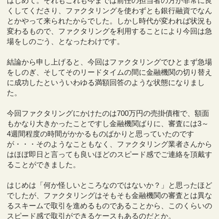
はじめて。それもこれも今までは前任の担当者の方が非常に良
くしてくださり、ファクタリングを使わずとも銀行融資でなん
とかやって来られたからでした。しかし時代が変われば状況も
変わるもので、ファクタリングを利用することにより今回は急
場をしのごう、となったわけです。
結論から申し上げると、今回はファクタリングでひとまず急場
をしのぎ、そしてそのリードタイムの間に金融機関の切り替え
に成功したといういわゆる満額回答のような状態になりまし
た。
今回ファクタリングにかけたのは700万円の売掛債権で、額面
もかなり大きかったことですし金融機関ばりに、審査には3～
4週間程度の時間がかかるものばかりと思っていたのです
が・・・そのようなこともなく、ファクタリング業者さんから
はほぼ即日と言っても良いほどのスピード感でご連絡を頂戴す
ることができました。
はじめは「何か怪しいところなのではないか？」と思ったほど
でしたが、ファクタリングはそもそも金融機関の審査とは異な
るスキームで取引を進めるものであることから、このくらいの
スピード感で取引ができるケースもあるのだとか。