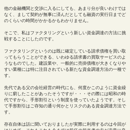
他の金融機関と交渉に入るにしても、あまり分が良いわけでは
なく、まして契約が無事に済んだとしても融資の実行日までど
のくらいの時間がかかるかもわかりません。
そこで、私はファクタリングという新しい資金調達の方法に挑
戦することにしたのです。
ファクタリングというのは既に確定している請求債権を買い取
ってもらうことができる、いわゆる請求書の買取サービスのよ
うなものでした。建設業や、一般的に売掛債権が大きくなりや
すい業種には特に注目されている新たな資金調達方法の一種で
す。
先代である父の会社経営の時代にも、何度かこのように資金繰
りに窮したことがあったそうですが・・・その際には昭和の時
代ですから、手形割引という制度を使っていたようです。そし
て手形割引はご存知の通り何かとリスクのある資金調達方法で
す。
存在自体は話に聞いておりましたが実際に利用するのは今回が