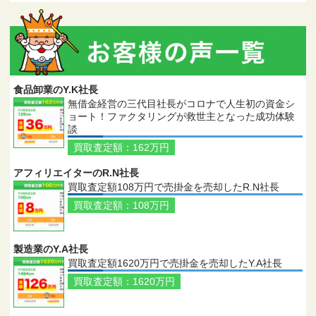
食品卸業のY.K社長
無借金経営の三代目社長がコロナで人生初の資金シ
ョート！ファクタリングが救世主となった成功体験
談
買取査定額：162万円
アフィリエイターのR.N社長
買取査定額108万円で売掛金を売却したR.N社長
買取査定額：108万円
製造業のY.A社長
買取査定額1620万円で売掛金を売却したY.A社長
買取査定額：1620万円