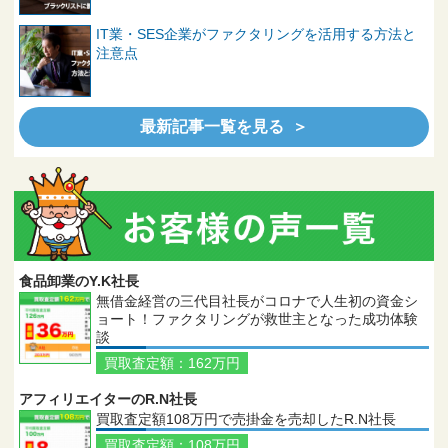
IT業・SES企業がファクタリングを活用する方法と
注意点
最新記事一覧を見る ＞
食品卸業のY.K社長
無借金経営の三代目社長がコロナで人生初の資金シ
ョート！ファクタリングが救世主となった成功体験
談
買取査定額：162万円
アフィリエイターのR.N社長
買取査定額108万円で売掛金を売却したR.N社長
買取査定額：108万円