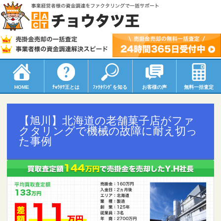
HOME
ﾁｮｳﾀﾂ
王とは
ﾌｧｸﾀﾘﾝｸﾞ
を知る
お客様の声
無料一括査定
【旭川】北海道の老舗菓子店がファ
クタリングで機械の故障に耐え切っ
た事例