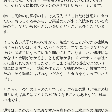
ありません。ですが125年も店を続けられてきたわけですか
ら、それなりに根強いファンのお客様もいらっしゃいます。
特にご高齢のお客様の中には入院先で「これだけは絶対に食べ
たい」おっしゃる事から、ご高齢の方が多く入院されている病
院の売、などからお引き合いをいただくことも多くございま
す。
そして古い菓子なものですから、製造することができる機械も
信じられないほど年季が入ったもので、すでにパーツなども純
正は生産終了になっていると聞かされておりました。修理には
かなりの金額がかかるよ、とも何年か前にメンテナンス会社の
方に言われておりましたが、そこまで複雑な機械ではない（※
簡単に説明すると、糖蜜を作るような機能を持った機械です）
ため「そう簡単には壊れないだろう」とタカをくくっていたの
です。
ところが、今年の正月のことでした。ご存知の通り北海道の旭
川といえば真冬はマイナス30°近くなることもあるなど、極寒
の地です。
通常は、このような気温ですから真冬の間は水道管の凍結や製