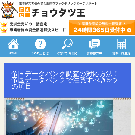
HOME
ﾁｮｳﾀﾂ
王とは
ﾌｧｸﾀﾘﾝｸﾞ
を知る
お客様の声
無料一括査定
帝国データバンク調査の対応方法！
帝国データバンクで注意すべき5つ
の項目