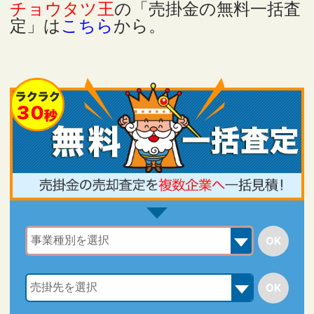
チョウタツ王
の「売掛金の無料一括査
定」は
こちら
から。