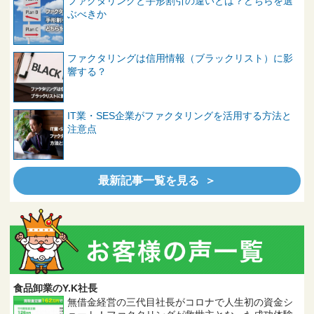
ファクタリングと手形割引の違いとは？どちらを選
ぶべきか
ファクタリングは信用情報（ブラックリスト）に影
響する？
IT業・SES企業がファクタリングを活用する方法と
注意点
最新記事一覧を見る ＞
食品卸業のY.K社長
無借金経営の三代目社長がコロナで人生初の資金シ