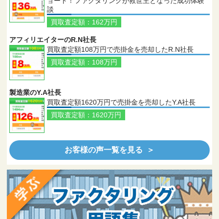
ョート！ファクタリングが救世主となった成功体験
談
買取査定額：162万円
アフィリエイターのR.N社長
買取査定額108万円で売掛金を売却したR.N社長
買取査定額：108万円
製造業のY.A社長
買取査定額1620万円で売掛金を売却したY.A社長
買取査定額：1620万円
お客様の声一覧を見る ＞