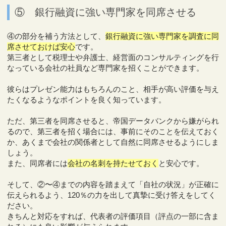
⑤ 銀行融資に強い専門家を同席させる
④の部分を補う方法として、
銀行融資に強い専門家を調査に同
席させておけば安心
です。
第三者として税理士や弁護士、経営面のコンサルティングを行
なっている会社の社員など専門家を招くことができます。
彼らはプレゼン能力はもちろんのこと、相手が高い評価を与え
たくなるようなポイントを良く知っています。
ただ、第三者を同席させると、帝国データバンクから嫌がられ
るので、第三者を招く場合には、事前にそのことを伝えておく
か、あくまで会社の関係者として自然に同席させるようにしま
しょう。
また、同席者には
会社の名刺を持たせておく
と安心です。
そして、②〜④までの内容を踏まえて「自社の状況」が正確に
伝えられるよう、120％の力を出して真摯に受け答えをしてく
ださい。
きちんと対応をすれば、代表者の評価項目（評点の一部に含ま